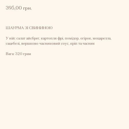
395,00
грн.
ШАУРМА ЗІ СВИНИНОЮ
У ній: салат айсбрег, картопля фрі, помідор, огірок, моцарелла,
сацебелі, вершково-часниковий соус, кріп та часник
Вага: 320 грам