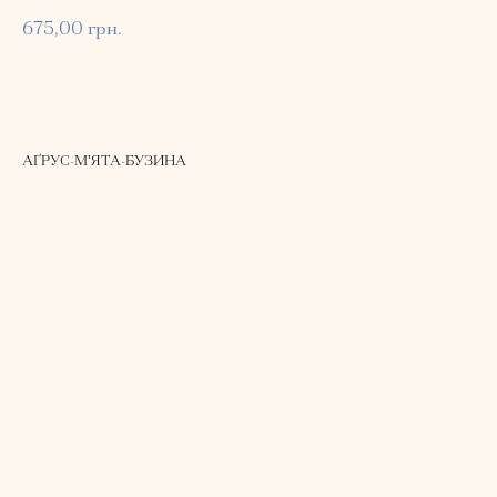
675,00
грн.
Замовити
АҐРУС-МʼЯТА-БУЗИНА