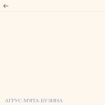
АҐРУС-МʼЯТА-БУЗИНА